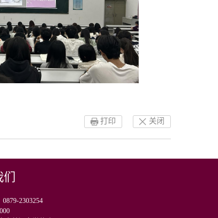
打印
关闭
我们
79-2303254
000