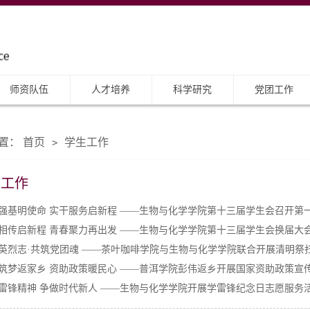
师资队伍
人才培养
科学研究
党团工作
置：
首页
学生工作
>
生工作
强基明使命 实干服务启新程 ——生物与化学学院第十三届学生会召开第
相传启新程 青春聚力再出发 ——生物与化学学院第十三届学生会换届大
英烈志·共筑党团魂 ——茶叶咖啡学院与生物与化学学院联合开展清明祭
筑梦返家乡 资助政策暖民心 ——普洱学院彭伟返乡开展国家资助政策宣
雷锋精神 争做时代新人 ——生物与化学学院开展学雷锋纪念日志愿服务