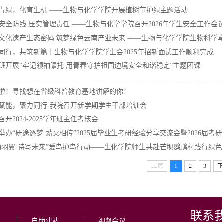
青绿，化育生机 ——生物与化学学院开展植树节护绿主题活动
安全防线 压实管理责任 ——生物与化学学院召开2026年学生安全工作会
文化遗产生态密码 筑梦绿色云南产业未来 ——生物与化学学院生物科学卓
同行，共筑新篇｜生物与化学学院学生会2025年招新面试工作顺利完成
班开展“牢记领袖嘱托 用青春守护祖国边境安全和谐稳定”主题团课
新啦！寻找想在省级科普教育基地讲解的你！
赋能，聚力同行-我院召开新学期学生干部培训会
召开2024-2025学年班主任考核会
举办“研途逐梦·薪火相传”2025届毕业生考研经验分享交流会暨2026届考
动羽翼·诗写未来”爱鸟护鸟行动——生化学院师生共赴芒坝鹦鹉村践行绿
上页
1
2
3
联系
自助建站
视频会议